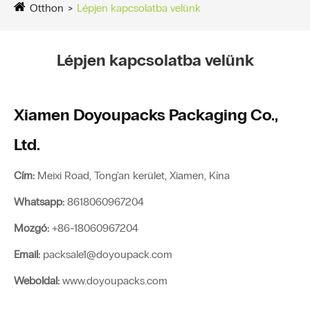
Otthon
Lépjen kapcsolatba velünk
Lépjen kapcsolatba velünk
Xiamen Doyoupacks Packaging Co.,
Ltd.
Cím:
Meixi Road, Tong'an kerület, Xiamen, Kína
Whatsapp:
8618060967204
Mozgó:
+86-18060967204
Email:
packsale1@doyoupack.com
Weboldal:
www.doyoupacks.com