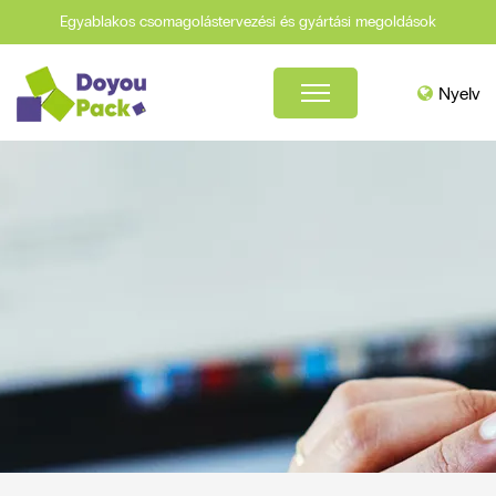
Egyablakos csomagolástervezési és gyártási megoldások
Nyelv